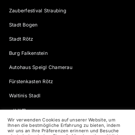
Zauberfestival Straubing
Stadt Bogen
Stadt Rötz
Burg Falkenstein
Autohaus Speigl Chamerau
Fürstenkasten Rötz
Waltinis Stadl
…u.v.m.
Wir verwenden Cookies auf unserer Website, um
Ihnen die bestmögliche Erfahrung zu bieten, indem
wir uns an Ihre Präferenzen erinnern und Besuche