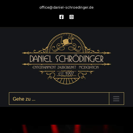
Zum
office@daniel-schroedinger.de
Inhalt
Facebook
Instagram
springen
Gehe zu ...